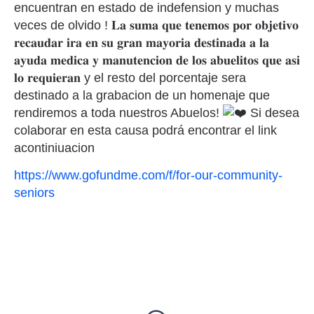
encuentran en estado de indefension y muchas
veces de olvido ! 𝐋𝐚 𝐬𝐮𝐦𝐚 𝐪𝐮𝐞 𝐭𝐞𝐧𝐞𝐦𝐨𝐬 𝐩𝐨𝐫 𝐨𝐛𝐣𝐞𝐭𝐢𝐯𝐨
𝐫𝐞𝐜𝐚𝐮𝐝𝐚𝐫 𝐢𝐫𝐚 𝐞𝐧 𝐬𝐮 𝐠𝐫𝐚𝐧 𝐦𝐚𝐲𝐨𝐫𝐢𝐚 𝐝𝐞𝐬𝐭𝐢𝐧𝐚𝐝𝐚 𝐚 𝐥𝐚
𝐚𝐲𝐮𝐝𝐚 𝐦𝐞𝐝𝐢𝐜𝐚 𝐲 𝐦𝐚𝐧𝐮𝐭𝐞𝐧𝐜𝐢𝐨𝐧 𝐝𝐞 𝐥𝐨𝐬 𝐚𝐛𝐮𝐞𝐥𝐢𝐭𝐨𝐬 𝐪𝐮𝐞 𝐚𝐬𝐢
𝐥𝐨 𝐫𝐞𝐪𝐮𝐢𝐞𝐫𝐚𝐧 y el resto del porcentaje sera
destinado a la grabacion de un homenaje que
rendiremos a toda nuestros Abuelos!
Si desea
colaborar en esta causa podrá encontrar el link
acontiniuacion
https://www.gofundme.com/f/for-our-community-
seniors