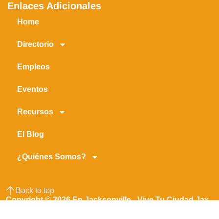
Enlaces Adicionales
Home
Directorio
Empleos
Eventos
Recursos
El Blog
¿Quiénes Somos?
Back to top
Copyright © 2026 En Jacksonville - Vive Tu Ciudad Jax -
Jacksonville En Español
Made with ❤️ ☕ by Axion Marketing Agency