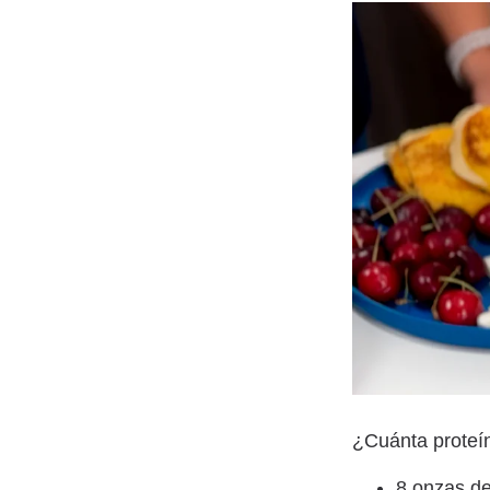
¿Cuánta proteín
8 onzas de