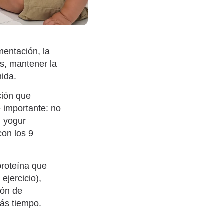
mentación, la
os, mantener la
nida.
ción que
 importante: no
l yogur
con los 9
proteína que
ejercicio),
ión de
más tiempo.