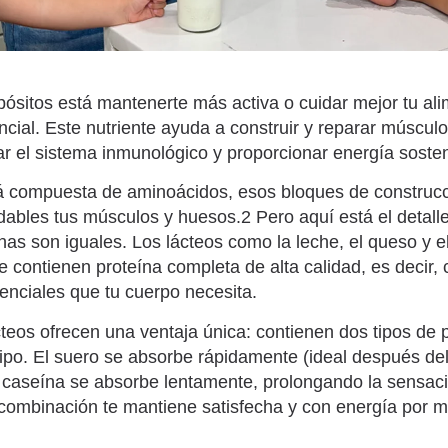
opósitos está mantenerte más activa o cuidar mejor tu ali
ncial. Este nutriente ayuda a construir y reparar múscul
r el sistema inmunológico y proporcionar energía soste
tá compuesta de aminoácidos, esos bloques de construc
ables tus músculos y huesos.2 Pero aquí está el detalle
ínas son iguales. Los lácteos como la leche, el queso y e
 contienen proteína completa de alta calidad, es decir, 
nciales que tu cuerpo necesita.
teos ofrecen una ventaja única: contienen dos tipos de 
ipo. El suero se absorbe rápidamente (ideal después del 
 caseína se absorbe lentamente, prolongando la sensac
combinación te mantiene satisfecha y con energía por 