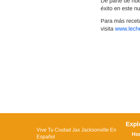
De parte de nue
éxito en este 
Para más receta
visita
www.leche
Expl
Vive Tu Ciudad Jax Jacksonville En
Ho
Español