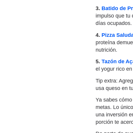
3.
Batido de P
impulso que tu d
días ocupados
4.
Pizza Saluda
proteína demues
nutrición.
5.
Tazón de Aça
el yogur rico en
Tip extra: Agre
usa queso en tu
Ya sabes cómo l
metas. Lo único 
una inversión en
porción te ace