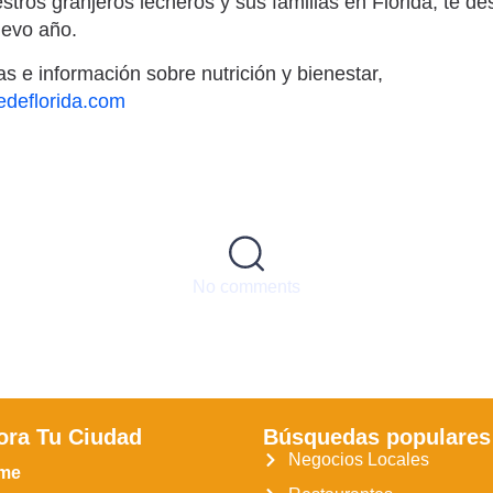
stros granjeros lecheros y sus familias en Florida, te
nuevo año.
s e información sobre nutrición y bienestar,
deflorida.com
No comments
ora Tu Ciudad
Búsquedas populares
Negocios Locales
me