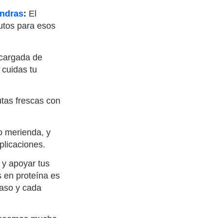
endras
:
El
nutos para esos
 cargada de
 cuidas tu
tas frescas con
o merienda, y
plicaciones.
 y apoyar tus
s en proteína es
vaso y cada