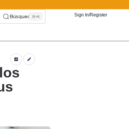
Sign In/Register
Búsqueda
⌘+K
es Somos?
s
Eventos
Recursos
El Blog
¿Quiénes Som
los
us