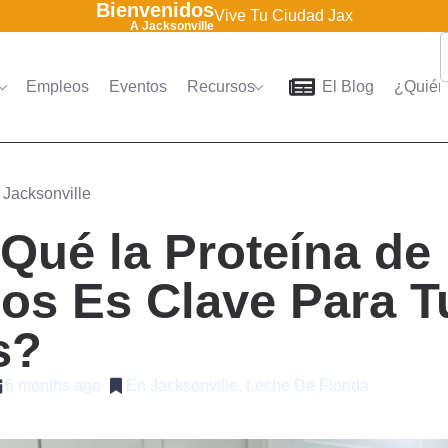
Bienvenidos
Vive Tu Ciudad Jax
A Jacksonville
Empleos
Eventos
Recursos
El Blog
¿Quién
Home
Directorio
Empleo
 Jacksonville
Qué la Proteína de 
os Es Clave Para T
s?
6 months ago
En Jacksonville, Leche De Florida