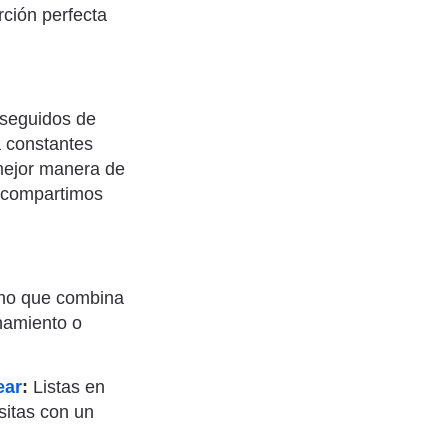
rción perfecta
 seguidos de
a constantes
 mejor manera de
e compartimos
rno que combina
enamiento o
ear
:
Listas en
sitas con un