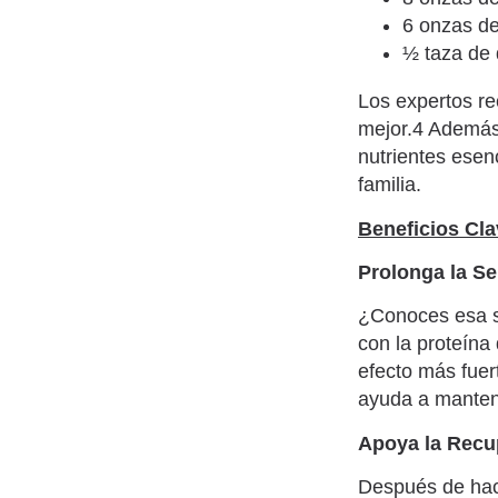
6 onzas d
½ taza de
Los expertos re
mejor.4 Además 
nutrientes esen
familia.
Beneficios Cla
Prolonga la S
¿Conoces esa s
con la proteína
efecto más fuer
ayuda a mantene
Apoya la Recu
Después de hace