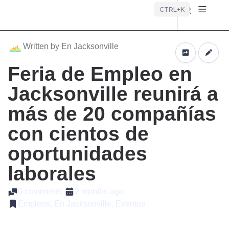
Búsque
CTRL+K
Written by En Jacksonville
Feria de Empleo en
Jacksonville reunirá a
más de 20 compañías
con cientos de
oportunidades
laborales
0 comments
2 months ago
Empleos, En Jacksonville, Eventos