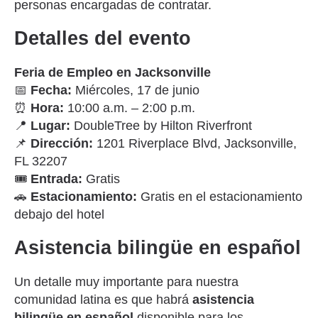
personas encargadas de contratar.
Detalles del evento
Feria de Empleo en Jacksonville
📅
Fecha:
Miércoles, 17 de junio
⏰
Hora:
10:00 a.m. – 2:00 p.m.
📍
Lugar:
DoubleTree by Hilton Riverfront
📌
Dirección:
1201 Riverplace Blvd, Jacksonville,
FL 32207
🎟️
Entrada:
Gratis
🚗
Estacionamiento:
Gratis en el estacionamiento
debajo del hotel
Asistencia bilingüe en español
Un detalle muy importante para nuestra
comunidad latina es que habrá
asistencia
bilingüe en español
disponible para los