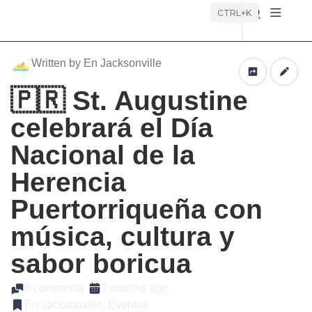
Búsque
CTRL+K
Written by En Jacksonville
🇵🇷 St. Augustine
celebrará el Día
Nacional de la
Herencia
Puertorriqueña con
música, cultura y
sabor boricua
0 comments
2 months ago
En Jacksonville, Eventos