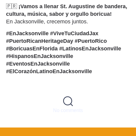
🇵🇷
¡Vamos a llenar St. Augustine de bandera,
cultura, música, sabor y orgullo boricua!
En Jacksonville, crecemos juntos.
#EnJacksonville #ViveTuCiudadJax
#PuertoRicanHeritageDay #PuertoRico
#BoricuasEnFlorida #LatinosEnJacksonville
#HispanosEnJacksonville
#EventosEnJacksonville
#ElCorazónLatinoEnJacksonville
No comments